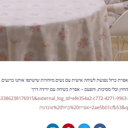
אפרת ברזל נפגשת לשיחה אישית עם נשים מיוחדות שישתפו אותנו ברגעים ה
החוץ ובלי מסיכות. והפעם – אפרת בשיחה עם ידידה דרך
3386238176915&external_log_id=efe354a2-c772-4271-9963-
2ae5b01cfb53&q=אפרת%20ברזל%20אובדנות