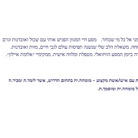
מני אל כל מי שבוחר. מסע חיי המגוון הפגיש אותי עם שכול ואובדנות וגרם
מחה. משאלת הלב שלי שנשנה תפיסות עולם לגבי חיים, מוות ואובדנות.
ביומן המסע הוויזואלי. מטפלת ומלווה אישית. ממקימיי ״אלומת איילון״.
צות עם איש/אשת מקצוע – מומחה.ית בתחום הדרוש, אשר לומד.ת ומכיר.ה
 מומחה.ית ומוסמך.ת.