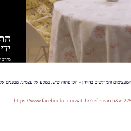
התמ
ידי
מירב 
מעצימים והמרגשים בחייהן – הכי פתוח שיש, במסע אל עצמינו, מבפנים אל
https://www.facebook.com/watch/?ref=search&v=225