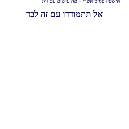
אישפוז פסיכיאטרי – מה עושים עם זה?
אל תתמודדו עם זה לבד
מי יכול לעזור?
רשימת גופים תומכים וטיפוליים
מה ניתן לעשות?
ללמוד מאנשי מקצוע
מה עובר עליו?
סיפורים אישיים
איך הם התמודדו?
בני משפחה משתפים