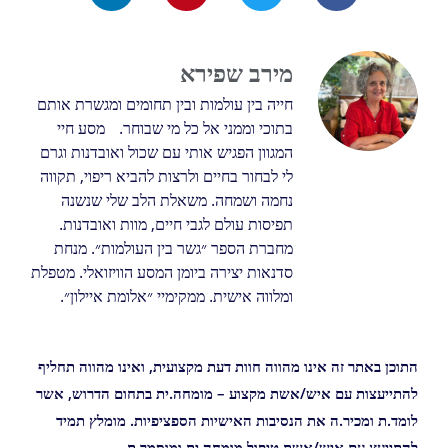
מירב שפירא
חייה בין עולמות ובין תחומים ומגשרת אותם
בתוכי וממני אל כל מי שבוחר. מסע חיי
המגוון הפגיש אותי עם שכול ואובדנות וגרם
לי לבחור בחיים ולרצות להביא ריפוי, תקווה
נחמה ושמחה. משאלת הלב שלי שנשנה
תפיסות עולם לגבי חיים, מוות ואובדנות.
מחברת הספר ״גשר בין העולמות״. מנחת
סדנאות יצירה ביומן המסע הוויזואלי. מטפלת
ומלווה אישית. ממקימיי ״אלומת איילון״.
התוכן באתר זה אינו מהווה חוות דעת מקצועית, ואינו מהווה תחליף
להתייעצות עם איש/אשת מקצוע – מומחה.ית בתחום הדרוש, אשר
לומד.ת ומכיר.ה את הנסיבות האישיות הספציפיות. מומלץ תמיד
להתייעץ עם איש/אשת טיפול מומחה.ית ומוסמך.ת.