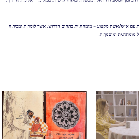
צות עם איש/אשת מקצוע – מומחה.ית בתחום הדרוש, אשר לומד.ת ומכיר.ה
 מומחה.ית ומוסמך.ת.