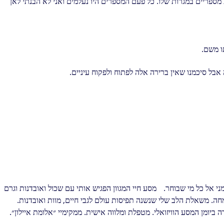
גות מספריים במגרות שלו. כל פעם המספרים היו נעלמים ואני לא הבנתי לאן
ו משם.
אבל סיכמנו שאין ברירה אלה לפתוח ולפקוח עיניים.
מני אל כל מי שבוחר. מסע חיי המגוון הפגיש אותי עם שכול ואובדנות וגרם
מחה. משאלת הלב שלי שנשנה תפיסות עולם לגבי חיים, מוות ואובדנות.
ביומן המסע הוויזואלי. מטפלת ומלווה אישית. ממקימיי ״אלומת איילון״.