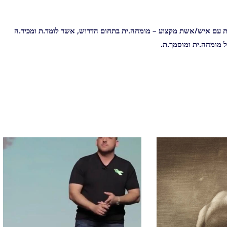
צות עם איש/אשת מקצוע – מומחה.ית בתחום הדרוש, אשר לומד.ת ומכיר.ה
 מומחה.ית ומוסמך.ת.