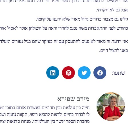
אחרי שאיילון התאבד ונכנסו לתוך חפציו ומגירותיו בעל כוחנו גילינו המון זו
אבל גם לא חקרתי.
גילינו גם מצבור כדורים גדול מאוד שלא ידענו על קיומו.
כחודש לפני ההתאבדות משה נכנס לחדרו וראה על השולחן אולר ו'אסף' אות
אני יודעת זה מאוד לא נעים להתעסק עם זה בעיקר שהם בגיל נעורים ומעלה 
באנו להציל חיים.
שתפו:
מירב שפירא
חייה בין עולמות ובין תחומים ומגשרת אותם בתוכי ומ
לי לבחור בחיים ולרצות להביא ריפוי, תקווה נחמה וש
מחברת הספר ״גשר בין העולמות״. מנחת סדנאות יצירה 