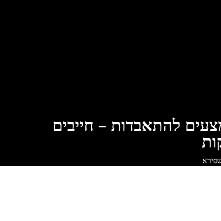
עים להתאבדות – חייבים
ות
שפירא