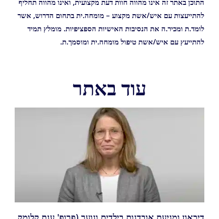
התוכן באתר זה אינו מהווה חוות דעת מקצועית, ואינו מהווה תחליף
להתייעצות עם איש/אשת מקצוע – מומחה.ית בתחום הדרוש, אשר
לומד.ת ומכיר.ה את הנסיבות האישיות הספציפיות. מומלץ תמיד
להתייעץ עם איש/אשת טיפול מומחה.ית ומוסמך.ת.
עוד באתר
דיכאון ומניעת אובדנות בילדים ונוער (פרופ' ענת קלומק