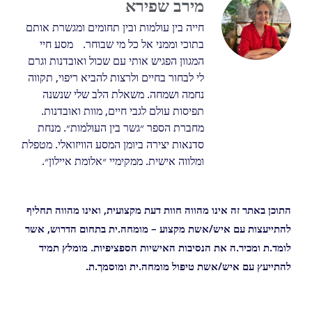
מירב שפירא
חייה בין עולמות ובין תחומים ומגשרת אותם
בתוכי וממני אל כל מי שבוחר. מסע חיי
המגוון הפגיש אותי עם שכול ואובדנות וגרם
לי לבחור בחיים ולרצות להביא ריפוי, תקווה
נחמה ושמחה. משאלת הלב שלי שנשנה
תפיסות עולם לגבי חיים, מוות ואובדנות.
מחברת הספר ״גשר בין העולמות״. מנחת
סדנאות יצירה ביומן המסע הוויזואלי. מטפלת
ומלווה אישית. ממקימיי ״אלומת איילון״.
התוכן באתר זה אינו מהווה חוות דעת מקצועית, ואינו מהווה תחליף
להתייעצות עם איש/אשת מקצוע – מומחה.ית בתחום הדרוש, אשר
לומד.ת ומכיר.ה את הנסיבות האישיות הספציפיות. מומלץ תמיד
להתייעץ עם איש/אשת טיפול מומחה.ית ומוסמך.ת.